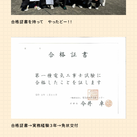
合格証書を持って やったどー！！
合格証書→実務経験３年→免状交付