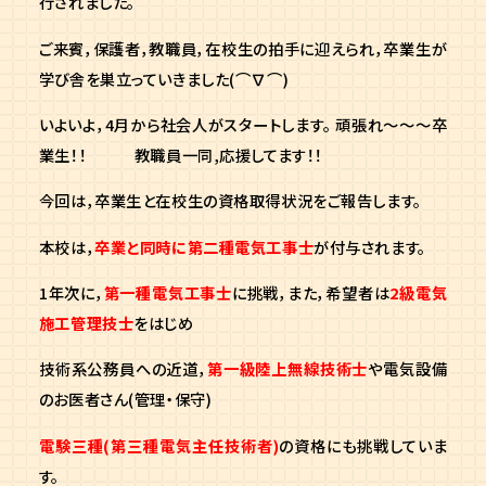
行されました。
ご来賓，保護者，教職員，在校生の拍手に迎えられ，卒業生が
学び舎を巣立っていきました(⌒∇⌒)
いよいよ，4月から社会人がスタートします。 頑張れ～～～卒
業生！！ 教職員一同,応援してます！！
今回は，卒業生と在校生の資格取得状況をご報告します。
本校は，
卒業と同時に第二種電気工事士
が付与
されます。
1年次に，
第一種電気工事士
に挑戦，また，希望者は
2級電気
施工管理技士
をはじめ
技術系公務員への近道，
第一級陸上無線技術士
や電気設備
のお医者さん(管理・保守)
電験三種(第三種電気主任技術者)
の資格にも挑戦していま
す。