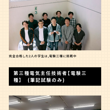
完全合格した2人の学生は,電験三種に挑戦中
第三種電気主任技術者【電験三
種】 (筆記試験のみ)