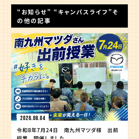
“
お知らせ
” “
キャンパスライフ
”そ
の他の記事
2026.08.04
令和8年7月24日 南九州マツダ様 出前
授業 開催しました。